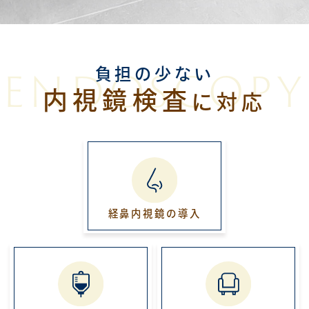
ENDOSCOPY
負担の少ない
内視鏡検査
に対応
経鼻内視鏡
の導入