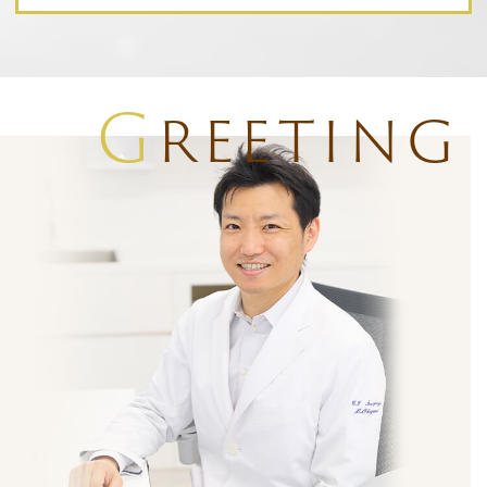
G
reeting