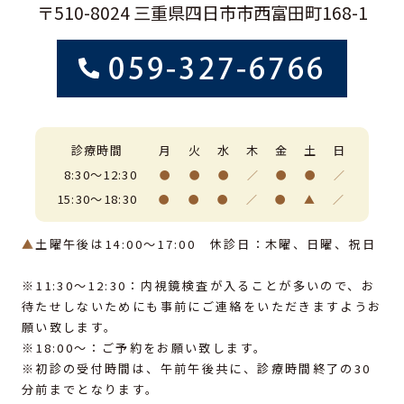
〒510-8024 三重県四日市市西富田町168-1
059-327-6766
診療時間
月
火
水
木
金
土
日
8:30～12:30
●
●
●
／
●
●
／
15:30～18:30
●
●
●
／
●
▲
／
▲
土曜午後は14:00～17:00 休診日：木曜、日曜、祝日
※11:30〜12:30：内視鏡検査が入ることが多いので、お
待たせしないためにも事前にご連絡をいただきますようお
願い致します。
※18:00〜：ご予約をお願い致します。
※初診の受付時間は、午前午後共に、診療時間終了の30
分前までとなります。