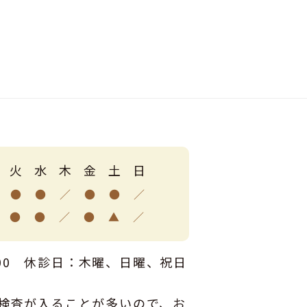
火
水
木
金
土
日
●
●
／
●
●
／
●
●
／
●
▲
／
7:00 休診日：木曜、日曜、祝日
内視鏡検査が入ることが多いので、お